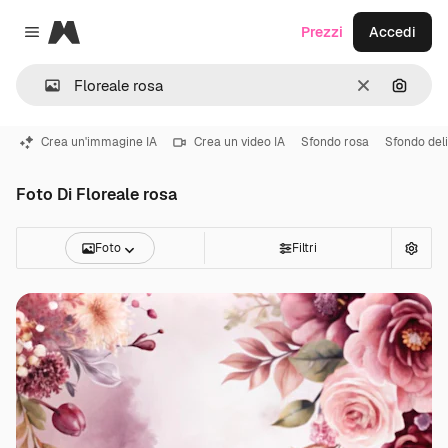
Magnific
Prezzi
Accedi
Close menu
Cancella
Cerca 
Crea un'immagine IA
Crea un video IA
Sfondo rosa
Sfondo del
Foto Di Floreale rosa
Foto
Filtri