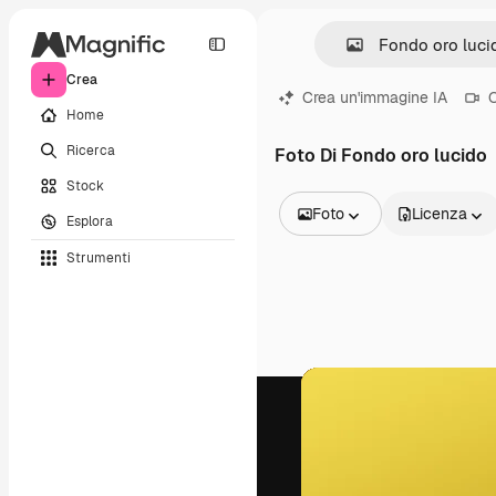
Crea
Crea un'immagine IA
C
Home
Ricerca
Foto Di Fondo oro lucido
Stock
Foto
Licenza
Esplora
Tutte le immagini
Strumenti
Vettori
Illustrazioni
Foto
PSD
Modelli
Mockup
Video
Clip video
Motion graphic
Modelli di video
Icone
Modelli 3D
Font