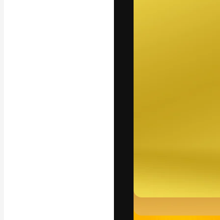
La piattaforma c
migliori lavori. 
creativi, impres
Italiano
Copyright © 2010