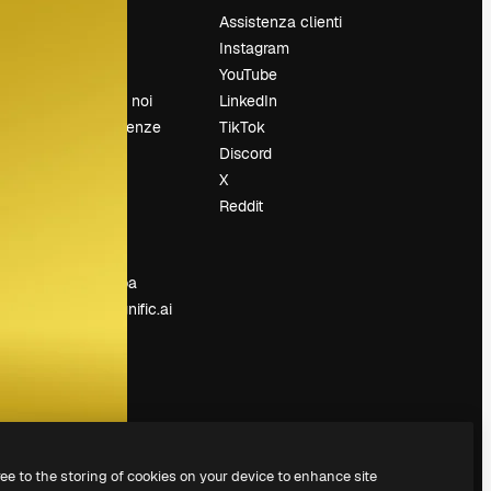
Prezzi
Assistenza clienti
Chi siamo
Instagram
Recensioni
YouTube
Lavora con noi
LinkedIn
Cerca tendenze
TikTok
Blog
Discord
Eventi
X
Slidesgo
Reddit
e
Vendi i tuoi
contenuti
Sala stampa
Cerchi magnific.ai
ree to the storing of cookies on your device to enhance site