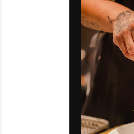
La piattaforma c
migliori lavori. 
creativi, impres
Italiano
Copyright © 2010