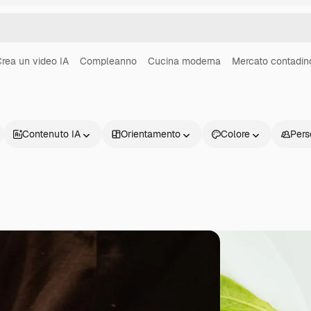
rea un video IA
Compleanno
Cucina moderna
Mercato contadin
Contenuto IA
Orientamento
Colore
Pers
Prodotti
Inizia