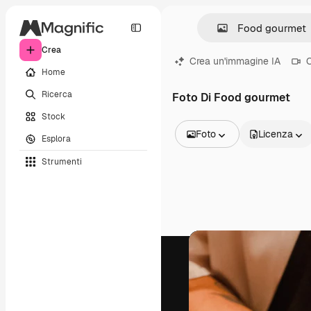
Crea
Crea un'immagine IA
C
Home
Ricerca
Foto Di Food gourmet
Stock
Foto
Licenza
Esplora
Tutte le immagini
Strumenti
Vettori
Illustrazioni
Foto
PSD
Modelli
Mockup
Video
Clip video
Motion graphic
Modelli di video
Icone
Modelli 3D
Font