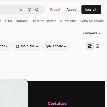
Prezzi
Accedi
Iscriviti
Cancella
Cerca per immagine
Ricerca
o
Cibo
Barman
Dieta equilibrata
Nutrizione
Cena aziendale
Rilevanza
one
Tipo di file
Avanzate
Azienda
Contattaci