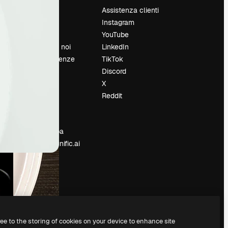
Prezzi
Assistenza clienti
Chi siamo
Instagram
Recensioni
YouTube
Lavora con noi
LinkedIn
Cerca tendenze
TikTok
Blog
Discord
Eventi
X
Slidesgo
Reddit
e
Vendi i tuoi
contenuti
Sala stampa
Cerchi magnific.ai
ree to the storing of cookies on your device to enhance site