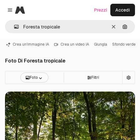
Magnific
Prezzi
Accedi
Close menu
Cancella
Cerca 
Crea un'immagine IA
Crea un video IA
Giungla
Sfondo verde
Foto Di Foresta tropicale
Foto
Filtri