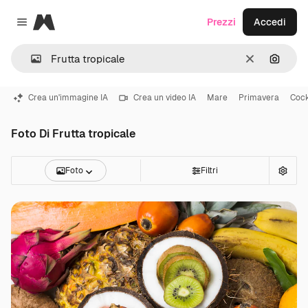
Magnific
Prezzi
Accedi
Close menu
Cancella
Cerca 
Crea un'immagine IA
Crea un video IA
Mare
Primavera
Cock
Foto Di Frutta tropicale
Foto
Filtri