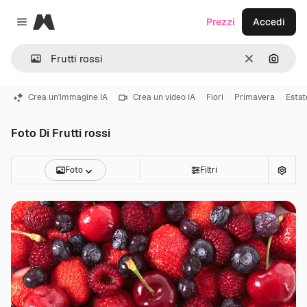
Magnific
Prezzi
Accedi
Close menu
Cancella
Cerca 
Crea un'immagine IA
Crea un video IA
Fiori
Primavera
Estat
Foto Di Frutti rossi
Foto
Filtri