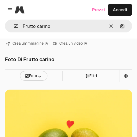
Magnific
Prezzi
Accedi
Close menu
Cancella
Cerca 
Crea un'immagine IA
Crea un video IA
Foto Di Frutto carino
Foto
Filtri