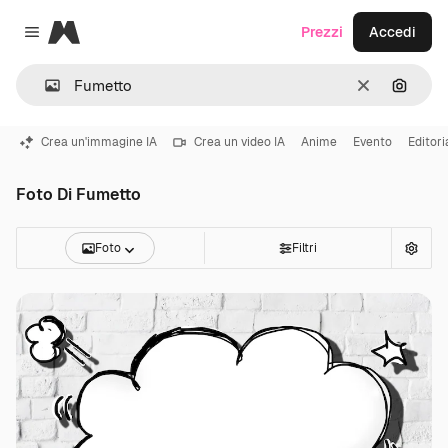
Magnific
Prezzi
Accedi
Close menu
Cancella
Cerca 
Crea un'immagine IA
Crea un video IA
Anime
Evento
Editori
Foto Di Fumetto
Foto
Filtri