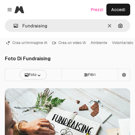
Magnific
Prezzi
Accedi
Close menu
Cancella
Cerca 
Crea un'immagine IA
Crea un video IA
Ambiente
Volontariato
Foto Di Fundraising
Foto
Filtri