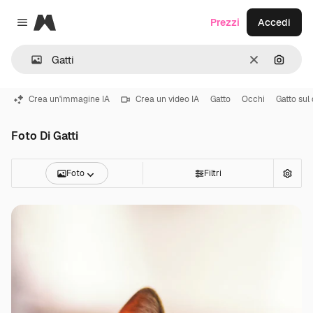
Magnific
Prezzi
Accedi
Close menu
Cancella
Cerca 
Crea un'immagine IA
Crea un video IA
Gatto
Occhi
Gatto sul
Foto Di Gatti
Foto
Filtri