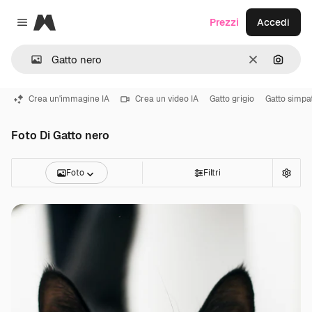
Magnific
Prezzi
Accedi
Close menu
Cancella
Cerca 
Crea un'immagine IA
Crea un video IA
Gatto grigio
Gatto simpa
Foto Di Gatto nero
Foto
Filtri