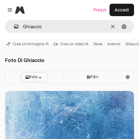
Magnific
Prezzi
Accedi
Close menu
Cancella
Cerca 
Crea un'immagine IA
Crea un video IA
Neve
Inverno
Ghiacci
Foto Di Ghiaccio
Foto
Filtri