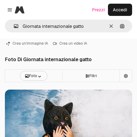
Magnific
Prezzi
Accedi
Close menu
Cancella
Cerca 
Crea un'immagine IA
Crea un video IA
Foto Di Giornata internazionale gatto
Foto
Filtri