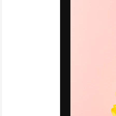
La piattaforma c
migliori lavori. 
creativi, impres
Italiano
Copyright © 2010