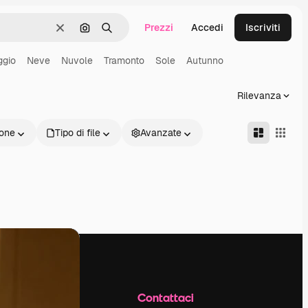
Prezzi
Accedi
Iscriviti
Cancella
Cerca per immagine
Ricerca
ggio
Neve
Nuvole
Tramonto
Sole
Autunno
Rilevanza
one
Tipo di file
Avanzate
Azienda
Contattaci