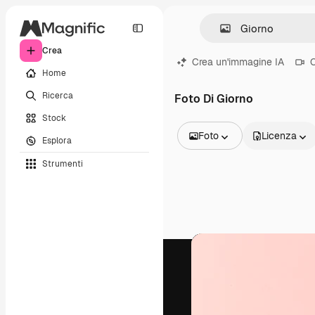
Crea
Crea un'immagine IA
C
Home
Ricerca
Foto Di Giorno
Stock
Foto
Licenza
Esplora
Tutte le immagini
Strumenti
Vettori
Illustrazioni
Foto
PSD
Modelli
Mockup
Video
Clip video
Motion graphic
Modelli di video
Icone
Modelli 3D
Font