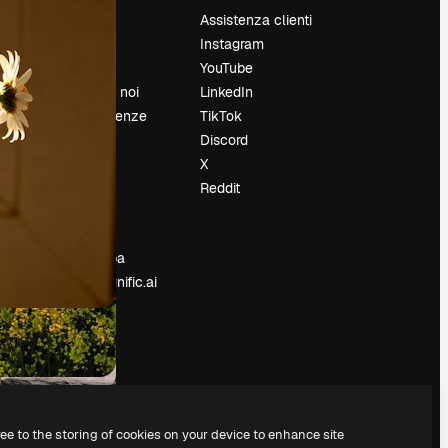
Prezzi
Assistenza clienti
Chi siamo
Instagram
Recensioni
YouTube
Lavora con noi
LinkedIn
Cerca tendenze
TikTok
Blog
Discord
Eventi
X
Slidesgo
Reddit
e
Vendi i tuoi
contenuti
Sala stampa
Cerchi magnific.ai
ree to the storing of cookies on your device to enhance site