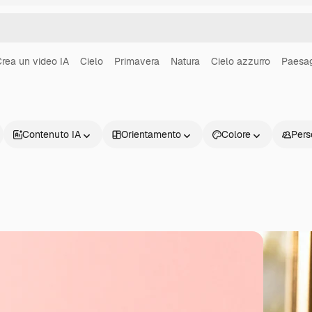
rea un video IA
Cielo
Primavera
Natura
Cielo azzurro
Paesa
Contenuto IA
Orientamento
Colore
Pers
Prodotti
Inizia