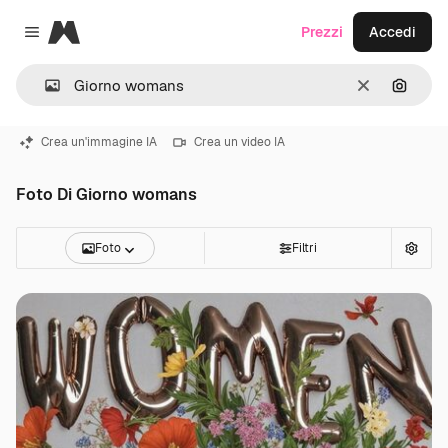
Magnific
Prezzi
Accedi
Close menu
Cancella
Cerca 
Crea un'immagine IA
Crea un video IA
Foto Di Giorno womans
Foto
Filtri