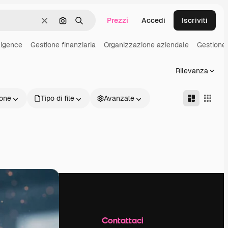
Prezzi
Accedi
Iscriviti
Cancella
Cerca per immagine
Ricerca
ligence
Gestione finanziaria
Organizzazione aziendale
Gestione
Rilevanza
one
Tipo di file
Avanzate
Azienda
Contattaci