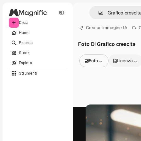
Crea
Crea un'immagine IA
C
Home
Ricerca
Foto Di Grafico crescita
Stock
Foto
Licenza
Esplora
Tutte le immagini
Strumenti
Vettori
Illustrazioni
Foto
PSD
Modelli
Mockup
Video
Clip video
Motion graphic
Modelli di video
Icone
Modelli 3D
Font