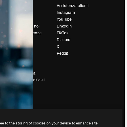
Prezzi
Assistenza clienti
Chi siamo
Instagram
Recensioni
YouTube
Lavora con noi
LinkedIn
Cerca tendenze
TikTok
Blog
Discord
Eventi
X
Slidesgo
Reddit
e
Vendi i tuoi
contenuti
Sala stampa
Cerchi magnific.ai
ree to the storing of cookies on your device to enhance site