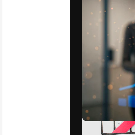
La piattaforma c
migliori lavori. 
creativi, impres
Italiano
Copyright © 2010