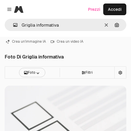
Magnific
Prezzi
Accedi
Close menu
Cancella
Cerca 
Crea un'immagine IA
Crea un video IA
Foto Di Griglia informativa
Foto
Filtri