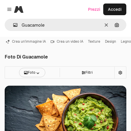
Magnific
Prezzi
Accedi
Close menu
Cancella
Cerca 
Crea un'immagine IA
Crea un video IA
Texture
Design
Legno
Foto Di Guacamole
Foto
Filtri