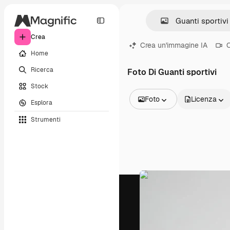
Crea
Crea un'immagine IA
C
Home
Ricerca
Foto Di Guanti sportivi
Stock
Foto
Licenza
Esplora
Tutte le immagini
Strumenti
Vettori
Illustrazioni
Foto
PSD
Modelli
Mockup
Video
Clip video
Motion graphic
Modelli di video
Icone
Modelli 3D
Font