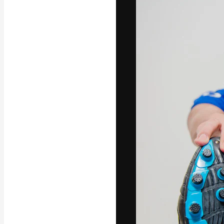
La piattaforma c
migliori lavori. 
creativi, impres
Italiano
Copyright © 2010