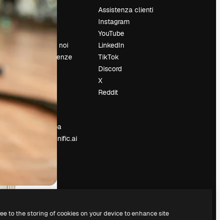
Prezzi
Assistenza clienti
Chi siamo
Instagram
Recensioni
YouTube
Lavora con noi
LinkedIn
Cerca tendenze
TikTok
Blog
Discord
Eventi
X
Slidesgo
Reddit
e
Vendi i tuoi
contenuti
Sala stampa
Cerchi magnific.ai
ree to the storing of cookies on your device to enhance site