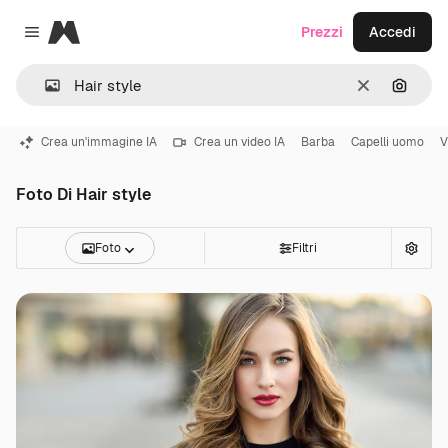
Magnific
Prezzi
Accedi
Close menu
Cancella
Cerca 
Crea un'immagine IA
Crea un video IA
Barba
Capelli uomo
V
Foto Di Hair style
Foto
Filtri