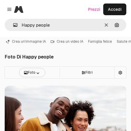
Magnific
Prezzi
Accedi
Close menu
Cancella
Cerca 
Crea un'immagine IA
Crea un video IA
Famiglia felice
Salute 
Foto Di Happy people
Foto
Filtri