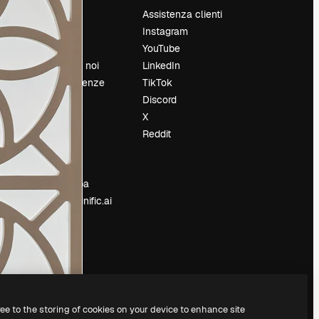
Prezzi
Assistenza clienti
Chi siamo
Instagram
Recensioni
YouTube
Lavora con noi
LinkedIn
Cerca tendenze
TikTok
Blog
Discord
Eventi
X
Slidesgo
Reddit
e
Vendi i tuoi
contenuti
Sala stampa
Cerchi magnific.ai
ree to the storing of cookies on your device to enhance site