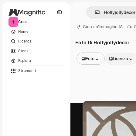
Crea
Crea un'immagine IA
C
Home
Ricerca
Foto Di Hollyjollydecor
Stock
Foto
Licenza
Esplora
Tutte le immagini
Strumenti
Vettori
Illustrazioni
Foto
PSD
Modelli
Mockup
Video
Clip video
Motion graphic
Modelli di video
Icone
Modelli 3D
Font