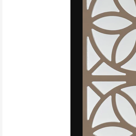
La piattaforma c
migliori lavori. 
creativi, impres
Italiano
Copyright © 2010