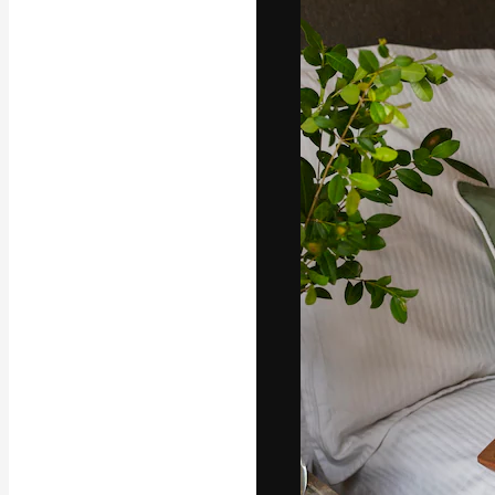
La piattaforma c
migliori lavori. 
creativi, impres
Italiano
Copyright © 2010