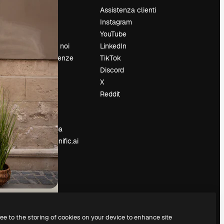
Prezzi
Assistenza clienti
Chi siamo
Instagram
Recensioni
YouTube
Lavora con noi
LinkedIn
Cerca tendenze
TikTok
Blog
Discord
Eventi
X
Slidesgo
Reddit
e
Vendi i tuoi
contenuti
Sala stampa
Cerchi magnific.ai
ree to the storing of cookies on your device to enhance site