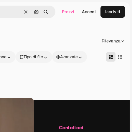
Prezzi
Accedi
Iscriviti
Cancella
Cerca per immagine
Ricerca
Rilevanza
one
Tipo di file
Avanzate
Azienda
Contattaci