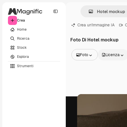
Crea
Crea un'immagine IA
C
Home
Ricerca
Foto Di Hotel mockup
Stock
Foto
Licenza
Esplora
Tutte le immagini
Strumenti
Vettori
Illustrazioni
Foto
PSD
Modelli
Mockup
Video
Clip video
Motion graphic
Modelli di video
Icone
Modelli 3D
Font