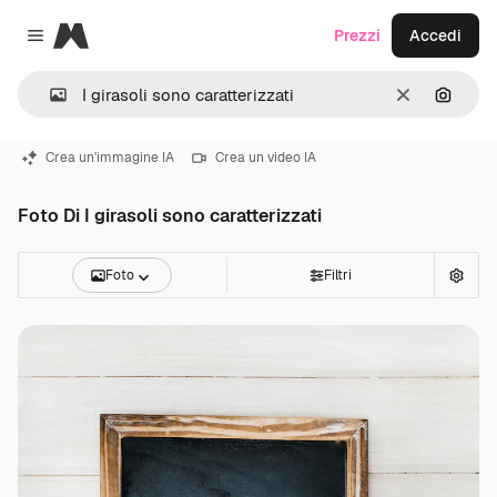
Magnific
Prezzi
Accedi
Close menu
Cancella
Cerca 
Crea un'immagine IA
Crea un video IA
Foto Di I girasoli sono caratterizzati
Foto
Filtri