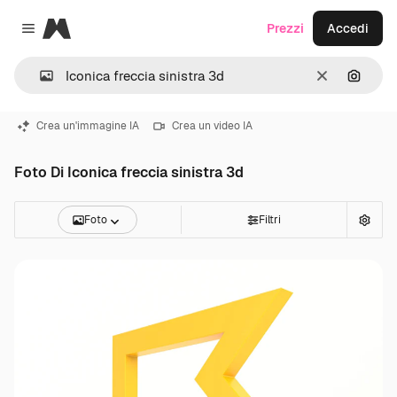
Magnific
Prezzi
Accedi
Close menu
Cancella
Cerca 
Crea un'immagine IA
Crea un video IA
Foto Di Iconica freccia sinistra 3d
Foto
Filtri