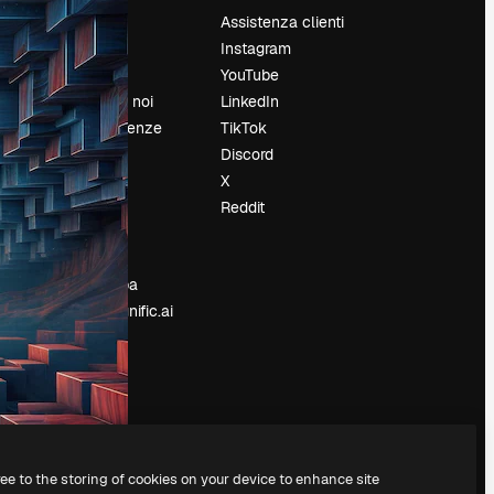
Prezzi
Assistenza clienti
Chi siamo
Instagram
Recensioni
YouTube
Lavora con noi
LinkedIn
Cerca tendenze
TikTok
Blog
Discord
Eventi
X
Slidesgo
Reddit
e
Vendi i tuoi
contenuti
Sala stampa
Cerchi magnific.ai
ree to the storing of cookies on your device to enhance site