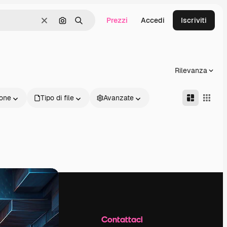
Prezzi
Accedi
Iscriviti
Cancella
Cerca per immagine
Ricerca
Rilevanza
one
Tipo di file
Avanzate
Azienda
Contattaci