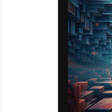
La piattaforma c
migliori lavori. 
creativi, impres
Italiano
Copyright © 2010