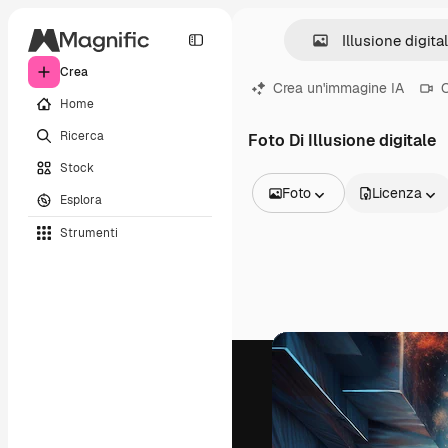
Crea
Crea un'immagine IA
C
Home
Ricerca
Foto Di Illusione digitale
Stock
Foto
Licenza
Esplora
Tutte le immagini
Strumenti
Vettori
Illustrazioni
Foto
PSD
Modelli
Mockup
Video
Clip video
Motion graphic
Modelli di video
Icone
Modelli 3D
Font