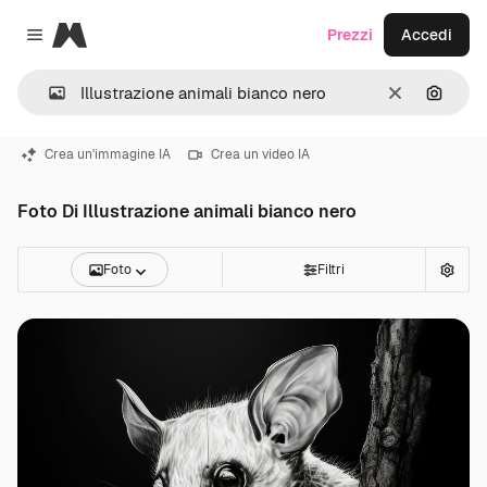
Magnific
Prezzi
Accedi
Close menu
Cancella
Cerca 
Crea un'immagine IA
Crea un video IA
Foto Di Illustrazione animali bianco nero
Foto
Filtri