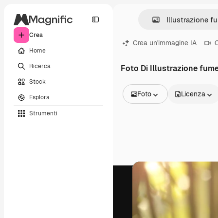
Crea
Crea un'immagine IA
C
Home
Ricerca
Foto Di Illustrazione fum
Stock
Foto
Licenza
Esplora
Tutte le immagini
Strumenti
Vettori
Illustrazioni
Foto
PSD
Modelli
Mockup
Video
Clip video
Motion graphic
Modelli di video
Icone
Modelli 3D
Font