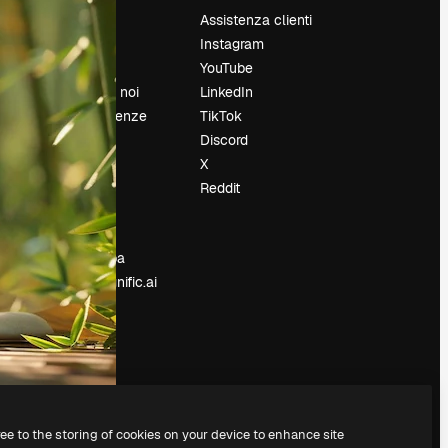
Prezzi
Assistenza clienti
Chi siamo
Instagram
Recensioni
YouTube
Lavora con noi
LinkedIn
Cerca tendenze
TikTok
Blog
Discord
Eventi
X
Slidesgo
Reddit
e
Vendi i tuoi
contenuti
Sala stampa
Cerchi magnific.ai
ree to the storing of cookies on your device to enhance site