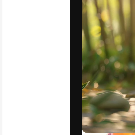
La piattaforma c
migliori lavori. 
creativi, impres
Italiano
Copyright © 2010