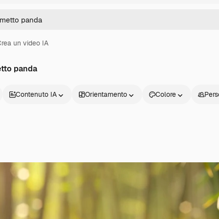
rea un video IA
etto panda
Contenuto IA
Orientamento
Colore
Pers
Prodotti
Inizia