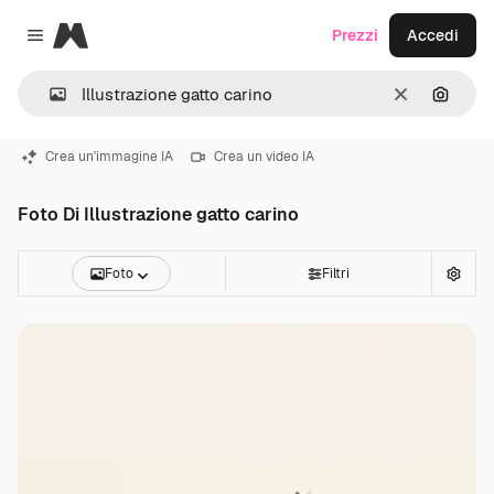
Magnific
Prezzi
Accedi
Close menu
Cancella
Cerca 
Crea un'immagine IA
Crea un video IA
Foto Di Illustrazione gatto carino
Foto
Filtri