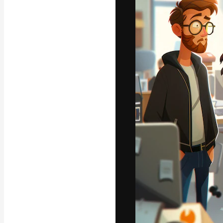
La piattaforma c
migliori lavori. 
creativi, impres
Italiano
Copyright © 2010