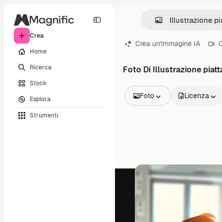
Crea
Crea un'immagine IA
C
Home
Ricerca
Foto Di Illustrazione piat
Stock
Foto
Licenza
Esplora
Tutte le immagini
Strumenti
Vettori
Illustrazioni
Foto
PSD
Modelli
Mockup
Video
Clip video
Motion graphic
Modelli di video
Icone
Modelli 3D
Font