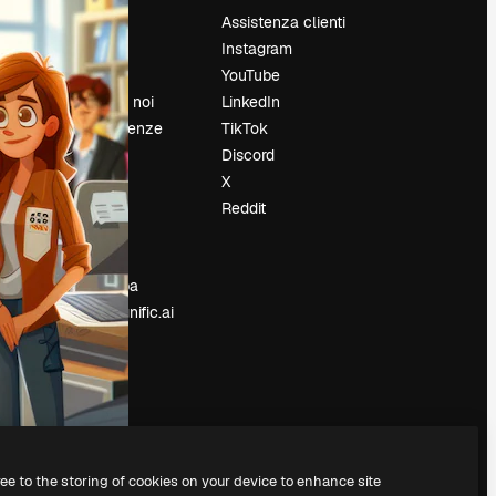
Prezzi
Assistenza clienti
Chi siamo
Instagram
Recensioni
YouTube
Lavora con noi
LinkedIn
Cerca tendenze
TikTok
Blog
Discord
Eventi
X
Slidesgo
Reddit
e
Vendi i tuoi
contenuti
Sala stampa
Cerchi magnific.ai
ree to the storing of cookies on your device to enhance site