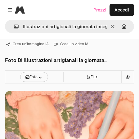
Magnific
Prezzi
Accedi
Close menu
Cancella
Cerca 
Crea un'immagine IA
Crea un video IA
Foto Di Illustrazioni artigianali la giornata insegnanti
Foto
Filtri