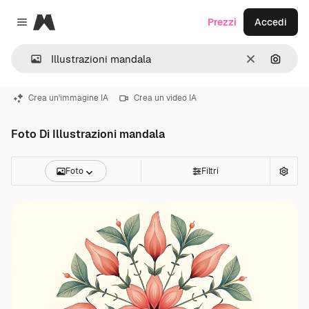
Magnific
Prezzi
Accedi
Close menu
Cancella
Cerca 
Crea un'immagine IA
Crea un video IA
Foto Di Illustrazioni mandala
Foto
Filtri