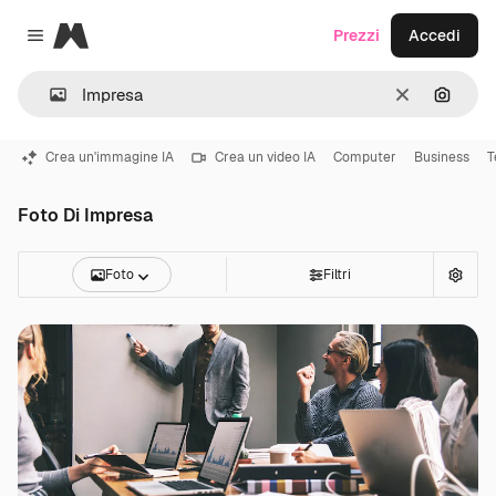
Magnific
Prezzi
Accedi
Close menu
Cancella
Cerca 
Crea un'immagine IA
Crea un video IA
Computer
Business
T
Foto Di Impresa
Foto
Filtri