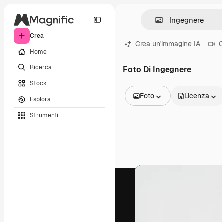
Crea
Crea un'immagine IA
C
Home
Ricerca
Foto Di Ingegnere
Stock
Foto
Licenza
Esplora
Tutte le immagini
Strumenti
Vettori
Illustrazioni
Foto
PSD
Modelli
Mockup
Video
Clip video
Motion graphic
Modelli di video
Icone
Modelli 3D
Font