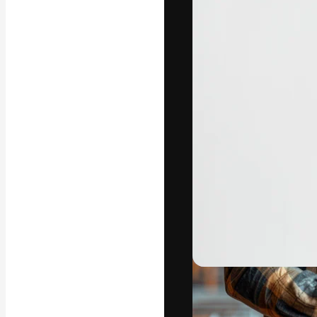
La piattaforma c
migliori lavori. 
creativi, impres
Italiano
Copyright © 2010