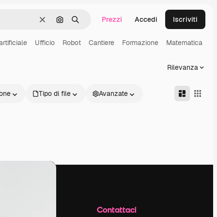
Prezzi
Accedi
Iscriviti
Cancella
Cerca per immagine
Ricerca
rtificiale
Ufficio
Robot
Cantiere
Formazione
Matematica
Rilevanza
one
Tipo di file
Avanzate
Azienda
Contattaci