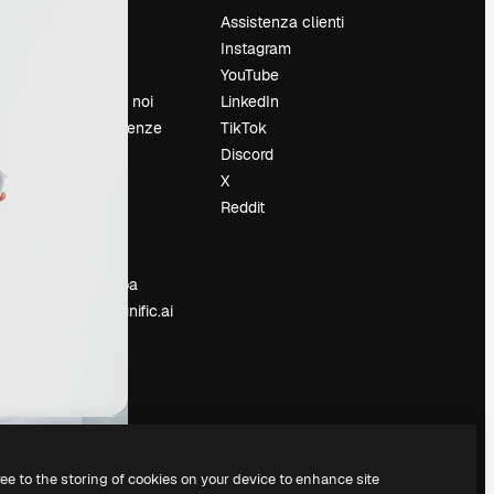
Prezzi
Assistenza clienti
Chi siamo
Instagram
Recensioni
YouTube
Lavora con noi
LinkedIn
Cerca tendenze
TikTok
Blog
Discord
Eventi
X
Slidesgo
Reddit
e
Vendi i tuoi
contenuti
Sala stampa
Cerchi magnific.ai
ree to the storing of cookies on your device to enhance site