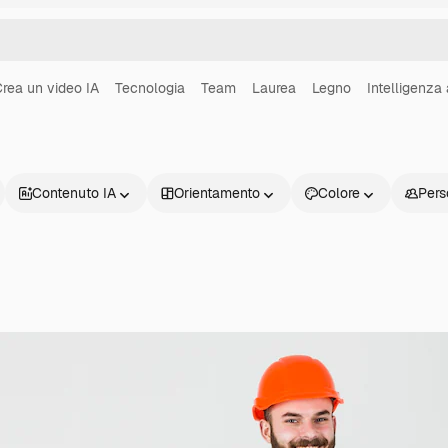
rea un video IA
Tecnologia
Team
Laurea
Legno
Intelligenza a
Contenuto IA
Orientamento
Colore
Pers
Prodotti
Inizia