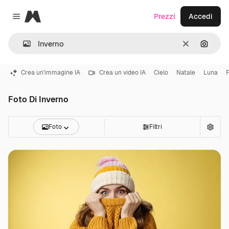
Magnific
Prezzi
Accedi
Close menu
Cancella
Cerca 
Crea un'immagine IA
Crea un video IA
Cielo
Natale
Luna
Foto Di Inverno
Foto
Filtri