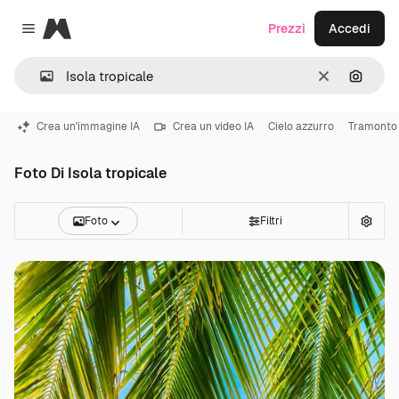
Magnific
Prezzi
Accedi
Close menu
Cancella
Cerca 
Crea un'immagine IA
Crea un video IA
Cielo azzurro
Tramonto
Foto Di Isola tropicale
Foto
Filtri