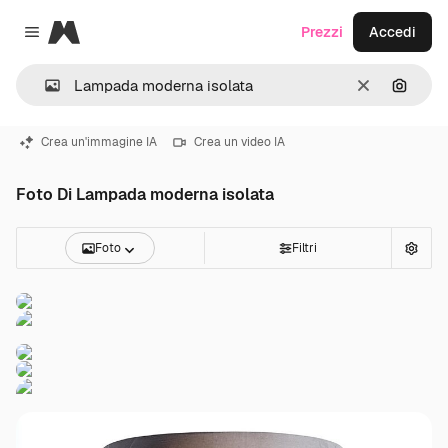
Magnific
Prezzi
Accedi
Close menu
Cancella
Cerca 
Crea un'immagine IA
Crea un video IA
Foto Di Lampada moderna isolata
Foto
Filtri