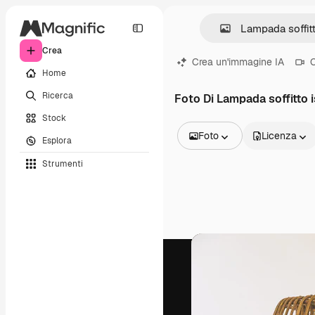
Crea
Crea un'immagine IA
C
Home
Ricerca
Foto Di Lampada soffitto i
Stock
Foto
Licenza
Esplora
Tutte le immagini
Strumenti
Vettori
Illustrazioni
Foto
PSD
Modelli
Mockup
Video
Clip video
Motion graphic
Modelli di video
Icone
Modelli 3D
Font