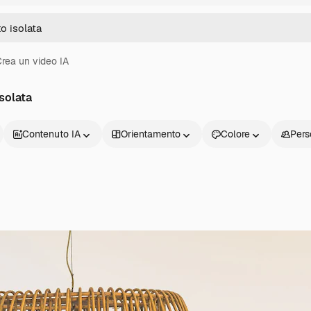
rea un video IA
solata
Contenuto IA
Orientamento
Colore
Pers
Prodotti
Inizia