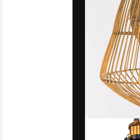
La piattaforma c
migliori lavori. 
creativi, impres
Italiano
Copyright © 2010