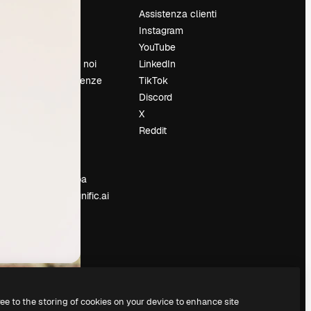
Prezzi
Assistenza clienti
Chi siamo
Instagram
Recensioni
YouTube
Lavora con noi
LinkedIn
Cerca tendenze
TikTok
Blog
Discord
Eventi
X
Slidesgo
Reddit
e
Vendi i tuoi
contenuti
Sala stampa
Cerchi magnific.ai
ree to the storing of cookies on your device to enhance site