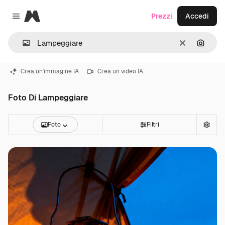
Magnific
Prezzi
Accedi
Close menu
Cancella
Cerca 
Crea un'immagine IA
Crea un video IA
Foto Di Lampeggiare
Foto
Filtri