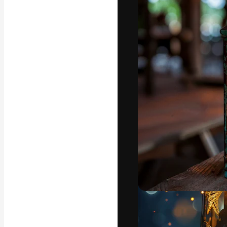
La piattaforma c
migliori lavori. 
creativi, impres
Italiano
Copyright © 2010