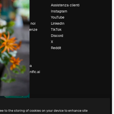
Prezzi
Assistenza clienti
Chi siamo
Instagram
Recensioni
YouTube
Lavora con noi
LinkedIn
Cerca tendenze
TikTok
Blog
Discord
Eventi
X
Slidesgo
Reddit
e
Vendi i tuoi
contenuti
Sala stampa
Cerchi magnific.ai
ree to the storing of cookies on your device to enhance site