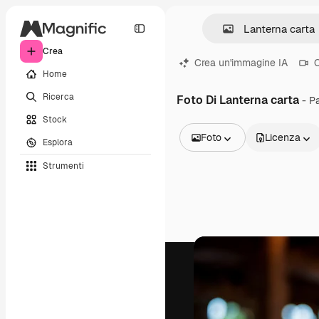
Crea
Crea un'immagine IA
C
Home
Ricerca
Foto Di Lanterna carta
- P
Stock
Foto
Licenza
Esplora
Tutte le immagini
Strumenti
Vettori
Illustrazioni
Foto
PSD
Modelli
Mockup
Video
Clip video
Motion graphic
Modelli di video
Icone
Modelli 3D
Font