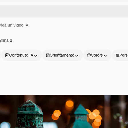
rea un video IA
agina 2
Contenuto IA
Orientamento
Colore
Pers
Prodotti
Inizia