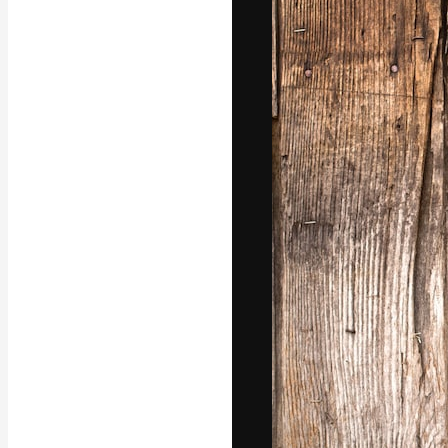
La piattaforma c
migliori lavori. 
creativi, impres
Italiano
Copyright © 2010