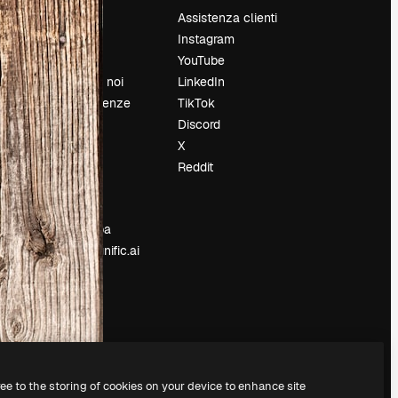
Prezzi
Assistenza clienti
Chi siamo
Instagram
Recensioni
YouTube
Lavora con noi
LinkedIn
Cerca tendenze
TikTok
Blog
Discord
Eventi
X
Slidesgo
Reddit
e
Vendi i tuoi
contenuti
Sala stampa
Cerchi magnific.ai
ree to the storing of cookies on your device to enhance site