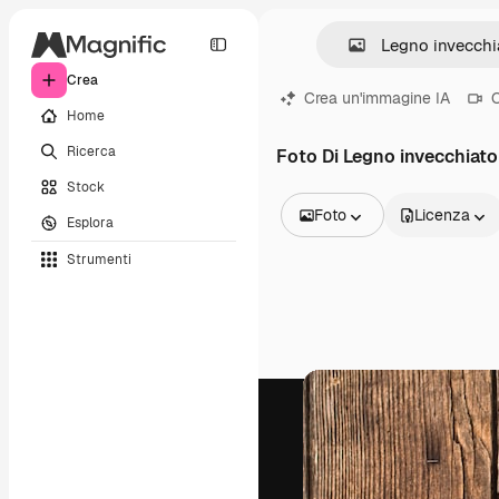
Crea
Crea un'immagine IA
C
Home
Ricerca
Foto Di Legno invecchiato
Stock
Foto
Licenza
Esplora
Tutte le immagini
Strumenti
Vettori
Illustrazioni
Foto
PSD
Modelli
Mockup
Video
Clip video
Motion graphic
Modelli di video
Icone
Modelli 3D
Font