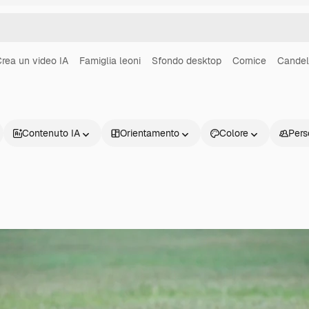
rea un video IA
Famiglia leoni
Sfondo desktop
Cornice
Candel
Contenuto IA
Orientamento
Colore
Pers
Prodotti
Inizia