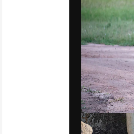
La piattaforma c
migliori lavori. 
creativi, impres
Italiano
Copyright © 2010