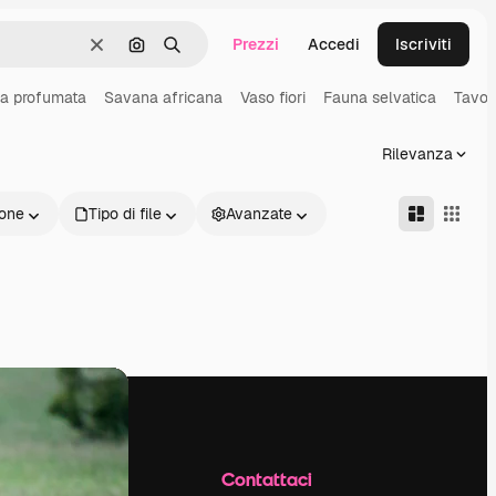
Prezzi
Accedi
Iscriviti
Cancella
Cerca per immagine
Ricerca
a profumata
Savana africana
Vaso fiori
Fauna selvatica
Tavol
Rilevanza
one
Tipo di file
Avanzate
Azienda
Contattaci