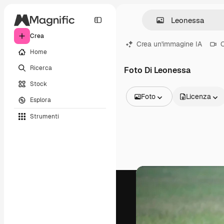
Crea
Crea un'immagine IA
C
Home
Ricerca
Foto Di Leonessa
Stock
Foto
Licenza
Esplora
Tutte le immagini
Strumenti
Vettori
Illustrazioni
Foto
PSD
Modelli
Mockup
Video
Clip video
Motion graphic
Modelli di video
Icone
Modelli 3D
Font