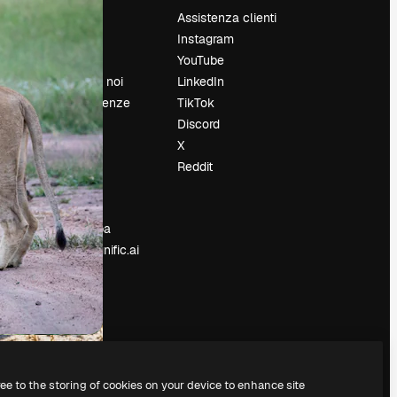
Prezzi
Assistenza clienti
Chi siamo
Instagram
Recensioni
YouTube
Lavora con noi
LinkedIn
Cerca tendenze
TikTok
Blog
Discord
Eventi
X
Slidesgo
Reddit
e
Vendi i tuoi
contenuti
Sala stampa
Cerchi magnific.ai
ree to the storing of cookies on your device to enhance site