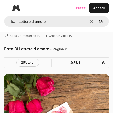
Magnific
Prezzi
Accedi
Close menu
Cancella
Cerca 
Crea un'immagine IA
Crea un video IA
Foto Di Lettere d amore
- Pagina 2
Foto
Filtri