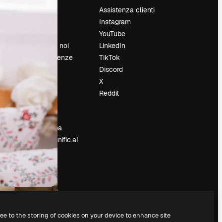
Prezzi
Assistenza clienti
Chi siamo
Instagram
Recensioni
YouTube
Lavora con noi
LinkedIn
Cerca tendenze
TikTok
Blog
Discord
Eventi
X
Slidesgo
Reddit
e
Vendi i tuoi
contenuti
Sala stampa
Cerchi magnific.ai
ree to the storing of cookies on your device to enhance site