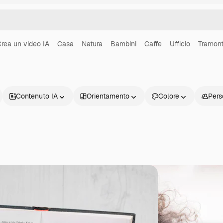
rea un video IA
Casa
Natura
Bambini
Caffe
Ufficio
Tramon
Contenuto IA
Orientamento
Colore
Pers
Prodotti
Inizia