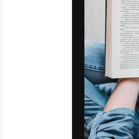
La piattaforma c
migliori lavori. 
creativi, impres
Italiano
Copyright © 2010