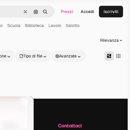
Prezzi
Accedi
Iscriviti
Cancella
Cerca per immagine
Ricerca
to
Scuola
Biblioteca
Lavoro
Salotto
Rilevanza
one
Tipo di file
Avanzate
Azienda
Contattaci