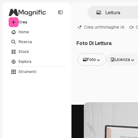
Crea
Crea un'immagine IA
C
Home
Ricerca
Foto Di Lettura
Stock
Foto
Licenza
Esplora
Tutte le immagini
Strumenti
Vettori
Illustrazioni
Foto
PSD
Modelli
Mockup
Video
Clip video
Motion graphic
Modelli di video
Icone
Modelli 3D
Font