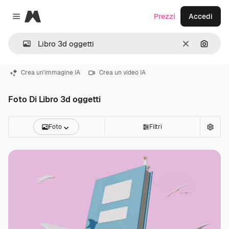
Magnific
Prezzi
Accedi
Close menu
Cancella
Cerca 
Crea un'immagine IA
Crea un video IA
Foto Di Libro 3d oggetti
Foto
Filtri