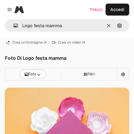
Magnific
Prezzi
Accedi
Close menu
Cancella
Cerca 
Crea un'immagine IA
Crea un video IA
Foto Di Logo festa mamma
Foto
Filtri