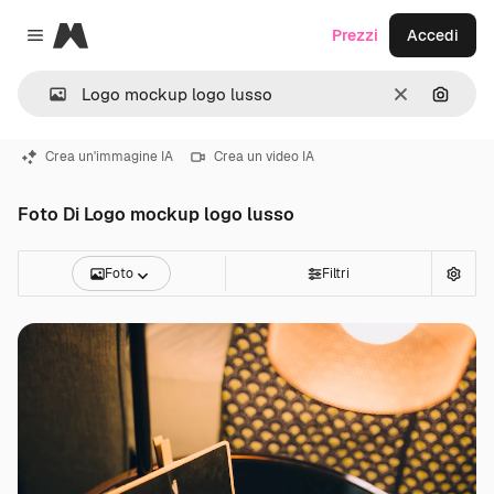
Magnific
Prezzi
Accedi
Close menu
Cancella
Cerca 
Crea un'immagine IA
Crea un video IA
Foto Di Logo mockup logo lusso
Foto
Filtri