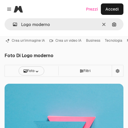
Magnific
Prezzi
Accedi
Close menu
Cancella
Cerca 
Crea un'immagine IA
Crea un video IA
Business
Tecnologia
Foto Di Logo moderno
Foto
Filtri