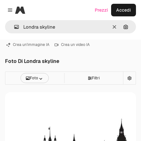
Magnific
Prezzi
Accedi
Close menu
Cancella
Cerca 
Crea un'immagine IA
Crea un video IA
Foto Di Londra skyline
Foto
Filtri