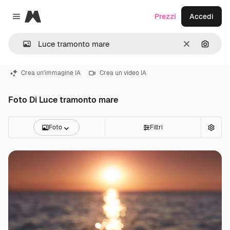
Magnific
Prezzi
Accedi
Close menu
Cancella
Cerca 
Crea un'immagine IA
Crea un video IA
Foto Di Luce tramonto mare
Foto
Filtri